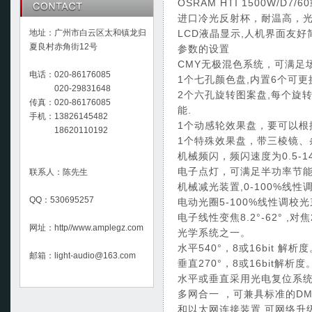
OSRAM HTI 1500W/D7/60
进口冷光反射杯，耐温高，
地址：广州市白云区太和镇龙归
LCD液晶显示,人机界面友
夏良村赤角街12号
参数的设置
CMY无极混色系统，可满足
电话：020-86176085
1个七孔颜色盘,内置6个可
020-29831648
2个六孔旋转图案盘,每个旋
传真：020-86176085
能.
手机：13826145482
1个动感轮效果盘，要可以根
18620110192
1个特殊效果盘，带三棱镜、
机械频闪，频闪速度为0.5-
电子点灯，可满足半功率节
联系人：陈先生
机械减光装置,0-100%线
QQ：530695257
电动光圈5-100%线性调校
电子线性变焦8.2°-62°
网址：http//www.amplegz.com
光学系统之一。
水平540°，8或16bit 解析
邮箱：light-audio@163.com
垂直270°，8或16bit解析度
水平或垂直采用光电复位系
多网合一 ，可兼具标准的DMX
和以太网连接装置,可网络升